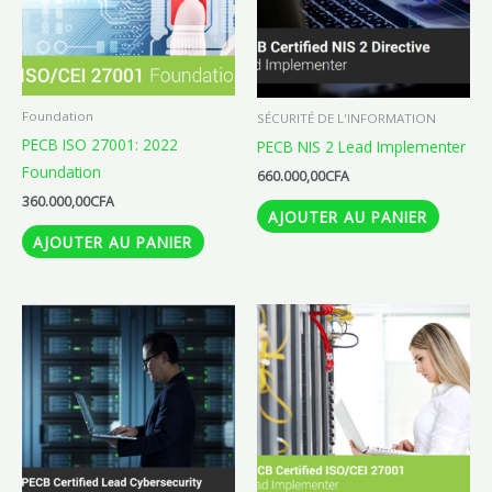
Foundation
SÉCURITÉ DE L'INFORMATION
PECB ISO 27001: 2022
PECB NIS 2 Lead Implementer
Foundation
660.000,00
CFA
360.000,00
CFA
AJOUTER AU PANIER
AJOUTER AU PANIER