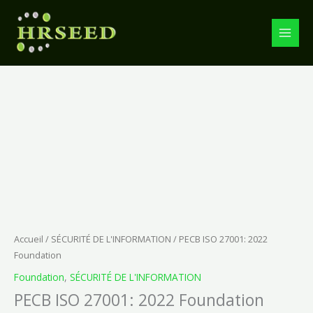
PECB
Aller
ISO
au
27001:
contenu
2022
Foundation
quantité
de
PECB
ISO
27001:
2022
Foundation
Accueil
/
SÉCURITÉ DE L'INFORMATION
/ PECB ISO 27001: 2022
Foundation
Foundation
,
SÉCURITÉ DE L'INFORMATION
PECB ISO 27001: 2022 Foundation