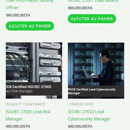
Chief Information Security
ISO/IEC 27001 Lead Auditor
Officer
660.000,00
CFA
660.000,00
CFA
AJOUTER AU PANIER
AJOUTER AU PANIER
RISQUE ET CONFORMITÉ
CYBERSÉCURITÉ
ISO/IEC 27005 Lead Risk
ISO/IEC 27032 Lead
Manager
Cybersecurity Manager
660.000,00
CFA
660.000,00
CFA